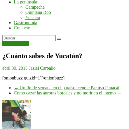
La península
por
Campeche
la
Quintana Roo
península
Yucatán
de
Gastronomía
Yucatán
Contacto
Uncategorized
¿Cuánto sabes de Yucatán?
abril 30, 2018
Jaziel Carballo
[onionbuzz quizid=1][/onionbuzz]
←
Un fin de semana en el paraíso: cenote Paraíso Papacal
Como cazar las auroras boreales y no morir en el intento
→