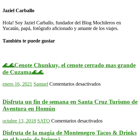
Jaziel Carballo
Hola! Soy Jaziel Carballo, fundador del Blog Mochileros en
Yucatán, papá, fotógrafo aficionado y amante de los viajes.
También te puede gustar
🌊🌊Cenote Chunkuy, el cenote cerrado mas grande
de Cuzama🌊🌊
en
enero 16, 2021
Samuel
Comentarios desactivados
🌊
🌊
Cenote
Disfruta un fin de semana en Santa Cruz Turismo de
Chunkuy,
Aventura en Homún
el
cenote
en
octubre 13, 2018
SATO
Comentarios desactivados
cerrado
Disfruta
mas
un
Disfruta de la magia de Montenegro Tacos & Drinks
grande
fin
en el barrio de Itzimná
de