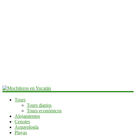
Mochileros
Tours
Tours diarios
en
Tours económicos
Yucatán
Alojamientos
Cenotes
Guía
Arqueología
de
Playas
viaje