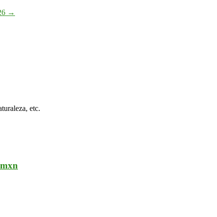
026
→
turaleza, etc.
00mxn