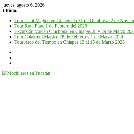
jueves, agosto 6, 2026
Última:
Tour Tikal Magico en Guatemala 31 de Octubre al 2 de Novie
Tour Ruta Puuc 1 de Febrero del 2026
Excursión Volcán Chichonal en Chiapas 28 y 29 de Marzo 20
Tour Calakmul Magico 28 de Febrero y 1 de Marzo 2026
Tour Arco del Tiempo en Chiapas 13 al 15 de Marzo 2026
Mochileros
en
Yucatán
Guía
de
viaje
por
la