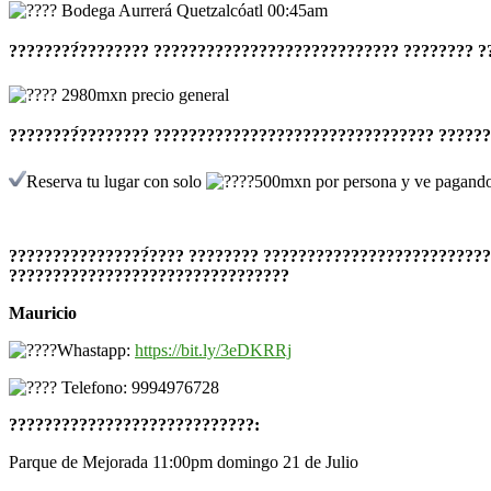
Bodega Aurrerá Quetzalcóatl 00:45am
????????́???????? ???????????????????????????? ???????? 
2980mxn precio general
????????́???????? ???????????????????????????????? ?????
Reserva tu lugar con solo
500mxn por persona y ve pagando 
????????????????́???? ???????? ??????????????????????????
????????????????????????????????
Mauricio
Whastapp:
https://bit.ly/3eDKRRj
Telefono: 9994976728
????????????????????????????:
Parque de Mejorada 11:00pm domingo 21 de Julio