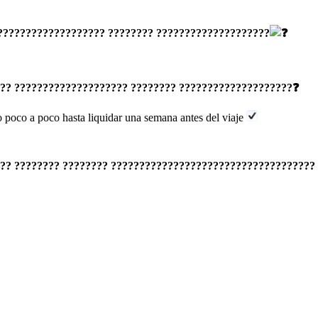
???????????????????? ???????? ????????????????????
??? ???????????????????? ???????? ????????????????????❓
poco a poco hasta liquidar una semana antes del viaje
?? ???????? ???????? ???????????????????????????????????? 