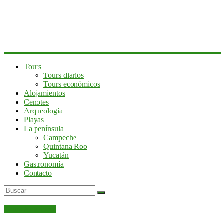
península
de
Yucatán
Tours
Tours diarios
Tours económicos
Alojamientos
Cenotes
Arqueología
Playas
La península
Campeche
Quintana Roo
Yucatán
Gastronomía
Contacto
Tours Anteriores