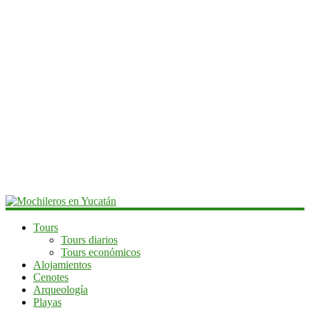
Mochileros
Tours
Tours diarios
en
Tours económicos
Yucatán
Alojamientos
Cenotes
Guía
Arqueología
de
Playas
viaje