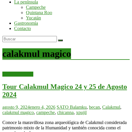
La península
por
Campeche
la
Quintana Roo
península
Yucatán
de
Gastronomía
Yucatán
Contacto
calakmul magico
Tours Anteriores
Tour Calakmul Magico 24 y 25 de Agosto
2024
agosto 9, 2024
enero 4, 2026
SATO
Balamku
,
becan
,
Calakmul
,
calakmul magico
,
campeche
,
chicanna
,
xpujil
Conoce la maravillosa zona arqueológica de Calakmul considerada
patrimonio mixto de la Humanidad y también conocida como el