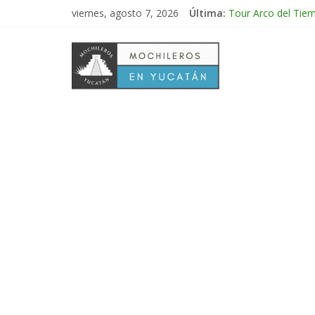
viernes, agosto 7, 2026
Última:
Tour Arco del Tie
Tour Tikal Magico
Tour Ruta Puuc 1 
Excursión Volcán 
Tour Calakmul Mag