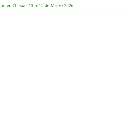
mpo en Chiapas 13 al 15 de Marzo 2026
 en Guatemala 31 de Octubre al 2 de Noviembre 2025
de Febrero del 2026
Chichonal en Chiapas 28 y 29 de Marzo 2026
ico 28 de Febrero y 1 de Marzo 2026