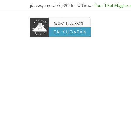
jueves, agosto 6, 2026
Última:
Tour Tikal Magico 
Tour Ruta Puuc 1 d
Excursión Volcán C
Tour Calakmul Magi
Tour Arco del Tiem