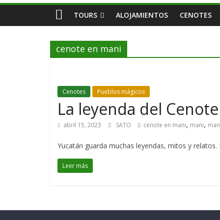
TOURS
ALOJAMIENTOS
CENOTES
cenote en mani
Cenotes
Pueblos mágicos
La leyenda del Cenot
,
,
abril 15, 2023
SATO
cenote en mani
mani
man
Yucatán guarda muchas leyendas, mitos y relatos. 
Leer más