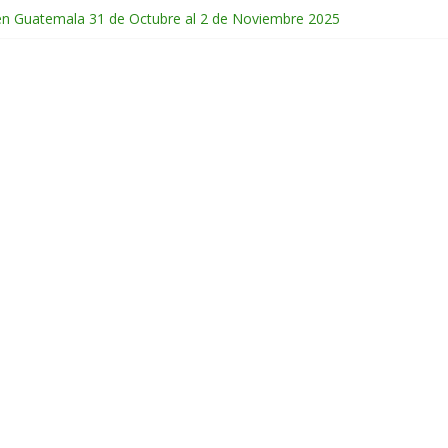
en Guatemala 31 de Octubre al 2 de Noviembre 2025
e Febrero del 2026
hichonal en Chiapas 28 y 29 de Marzo 2026
co 28 de Febrero y 1 de Marzo 2026
po en Chiapas 13 al 15 de Marzo 2026