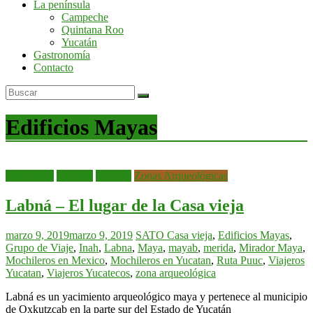
La península
por
Campeche
la
Quintana Roo
península
Yucatán
de
Gastronomía
Yucatán
Contacto
Edificios Mayas
bienvenida
Noticias
Yucatán
Zonas Arqueológicas
Labná – El lugar de la Casa vieja
marzo 9, 2019
marzo 9, 2019
SATO
Casa vieja
,
Edificios Mayas
,
Grupo de Viaje
,
Inah
,
Labna
,
Maya
,
mayab
,
merida
,
Mirador Maya
,
Mochileros en Mexico
,
Mochileros en Yucatan
,
Ruta Puuc
,
Viajeros
Yucatan
,
Viajeros Yucatecos
,
zona arqueológica
Labná es un yacimiento arqueológico maya y pertenece al municipio
de Oxkutzcab en la parte sur del Estado de Yucatán