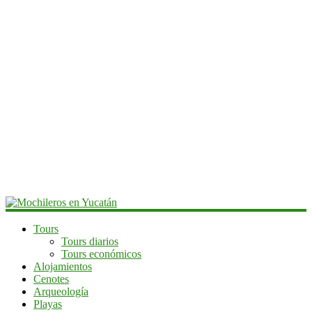
Mochileros
Tours
Tours diarios
en
Tours económicos
Yucatán
Alojamientos
Cenotes
Guía
Arqueología
de
Playas
viaje