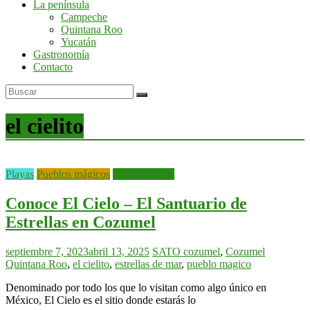
La península
por
Campeche
la
Quintana Roo
península
Yucatán
de
Gastronomía
Yucatán
Contacto
el cielito
Playas
Pueblos mágicos
Quintana Roo
Conoce El Cielo – El Santuario de
Estrellas en Cozumel
septiembre 7, 2023
abril 13, 2025
SATO
cozumel
,
Cozumel
Quintana Roo
,
el cielito
,
estrellas de mar
,
pueblo magico
Denominado por todo los que lo visitan como algo único en
México, El Cielo es el sitio donde estarás lo