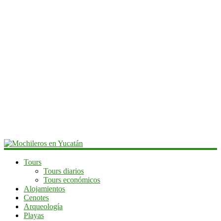
Mochileros
Tours
Tours diarios
en
Tours económicos
Yucatán
Alojamientos
Cenotes
Guía
Arqueología
de
Playas
viaje