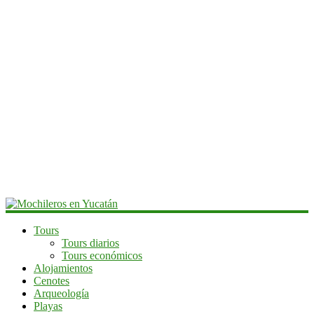
Mochileros
Tours
Tours diarios
en
Tours económicos
Yucatán
Alojamientos
Cenotes
Guía
Arqueología
de
Playas
viaje