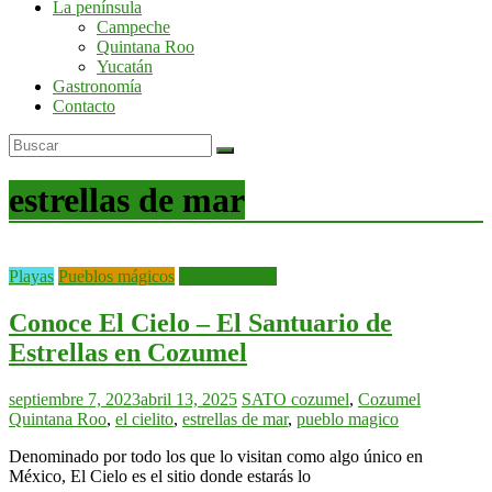
La península
por
Campeche
la
Quintana Roo
península
Yucatán
de
Gastronomía
Yucatán
Contacto
estrellas de mar
Playas
Pueblos mágicos
Quintana Roo
Conoce El Cielo – El Santuario de
Estrellas en Cozumel
septiembre 7, 2023
abril 13, 2025
SATO
cozumel
,
Cozumel
Quintana Roo
,
el cielito
,
estrellas de mar
,
pueblo magico
Denominado por todo los que lo visitan como algo único en
México, El Cielo es el sitio donde estarás lo