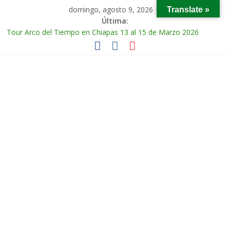
domingo, agosto 9, 2026
Translate »
Última:
Tour Arco del Tiempo en Chiapas 13 al 15 de Marzo 2026
Tour Tikal Magico en Guatemala 31 de Octubre al 2 de
Noviembre 2025
Tour Ruta Puuc 1 de Febrero del 2026
Excursión Volcán Chichonal en Chiapas 28 y 29 de Marzo 2026
Tour Calakmul Magico 28 de Febrero y 1 de Marzo 2026