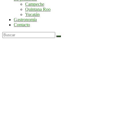
por
Campeche
la
Quintana Roo
península
Yucatán
de
Gastronomía
Yucatán
Contacto