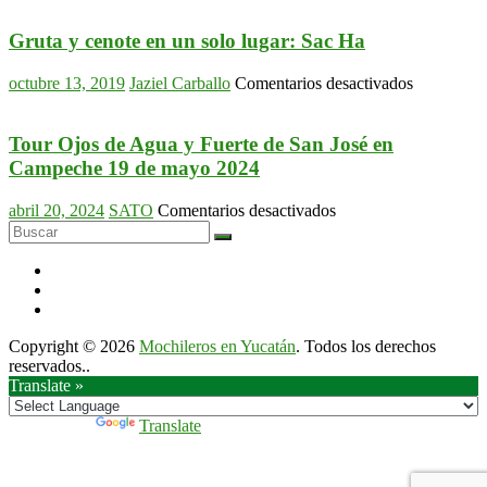
las
deliciosas
Gruta y cenote en un solo lugar: Sac Ha
hamburguesas
de
en
octubre 13, 2019
Jaziel Carballo
Comentarios desactivados
Dirty
Gruta
Grill
y
Mérida
cenote
Tour Ojos de Agua y Fuerte de San José en
en
Campeche 19 de mayo 2024
un
solo
en
abril 20, 2024
SATO
Comentarios desactivados
lugar:
Tour
Sac
Ojos
Ha
de
Agua
y
Fuerte
Copyright © 2026
Mochileros en Yucatán
. Todos los derechos
de
reservados..
San
Translate »
José
en
Campeche
Powered by
Translate
19
de
mayo