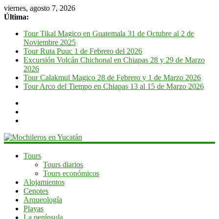
viernes, agosto 7, 2026
Última:
Tour Tikal Magico en Guatemala 31 de Octubre al 2 de
Noviembre 2025
Tour Ruta Puuc 1 de Febrero del 2026
Excursión Volcán Chichonal en Chiapas 28 y 29 de Marzo
2026
Tour Calakmul Magico 28 de Febrero y 1 de Marzo 2026
Tour Arco del Tiempo en Chiapas 13 al 15 de Marzo 2026
Mochileros
Tours
Tours diarios
en
Tours económicos
Yucatán
Alojamientos
Cenotes
Guía
Arqueología
de
Playas
viaje
La península