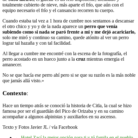
totalmente cubierto de nieve, más aparte el frío, que aún con el
equipo necesario el frío y el cansancio recorren tu cuerpo.
Cuando estaba tal vez a 1 hora de cumbre nos sentamos a descansar
el otro chico y yo y de la nada aparece un
perro que venía
subiendo como si nada se paró frente a mi y me dejó acariciarlo,
solo me miró y continuo su camino, quede atónito al ver un perro
lograr tal hazaña y con tal facilidad.
Al llegar a cumbre me encontré con la escena de la fotografía, el
perro acostado en un hueco junto a la
cruz
mientras emergia el
amanecer.
No se que hacía ese perro ahí pero si se que su razón es la más noble
que jamás allá visto.»
Contexto
:
Hace un tiempo atrás se conoció la historia de Citla, la cual se hizo
famosa por ser el guardián del Pico de Orizaba y en su camino
acompañar a algunos alpinistas y auxiliarlos en su ascenso.
Texto y Fotos Javier JL / vía Facebook
←
Hotel Zací la mejor opción para ti y tú famila en el pueblo