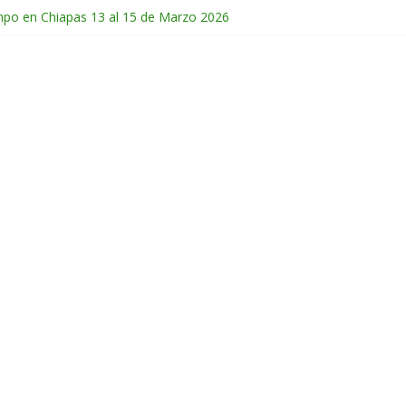
mpo en Chiapas 13 al 15 de Marzo 2026
 en Guatemala 31 de Octubre al 2 de Noviembre 2025
de Febrero del 2026
Chichonal en Chiapas 28 y 29 de Marzo 2026
ico 28 de Febrero y 1 de Marzo 2026