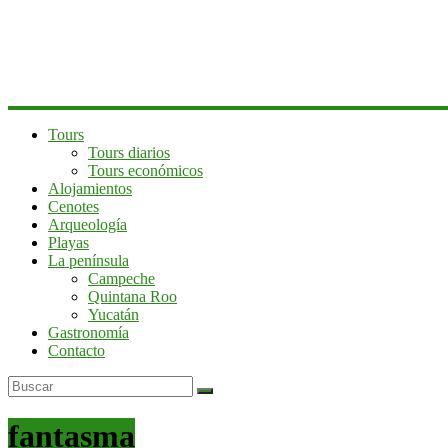
península
de
Yucatán
Tours
Tours diarios
Tours económicos
Alojamientos
Cenotes
Arqueología
Playas
La península
Campeche
Quintana Roo
Yucatán
Gastronomía
Contacto
fantasma