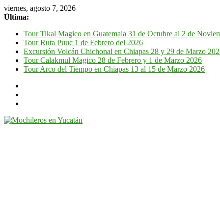
viernes, agosto 7, 2026
Última:
Tour Tikal Magico en Guatemala 31 de Octubre al 2 de Novie
Tour Ruta Puuc 1 de Febrero del 2026
Excursión Volcán Chichonal en Chiapas 28 y 29 de Marzo 20
Tour Calakmul Magico 28 de Febrero y 1 de Marzo 2026
Tour Arco del Tiempo en Chiapas 13 al 15 de Marzo 2026
Mochileros
en
Yucatán
Guía
de
viaje
por
la