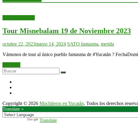
Tours Anteriores
Tour Misnebalam 19 de Noviembre 2023
octubre 22, 2023
marzo 14, 2024
SATO
fantasma
,
merida
Vámonos de tour al único pueblo fantasma de #Yucatán ? FechaDomi
Leer más
Copyright © 2026
Mochileros en Yucatán
. Todos los derechos reserv
Translate »
Powered by
Translate