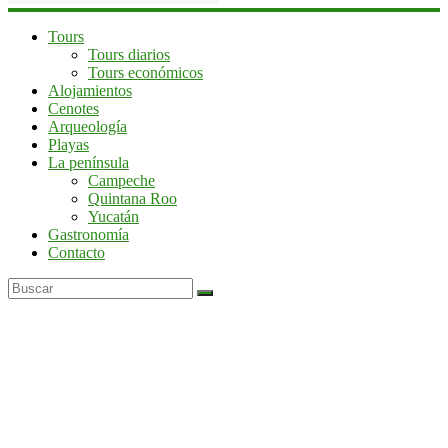
Mochileros
Tours
Tours diarios
en
Tours económicos
Yucatán
Alojamientos
Cenotes
Guía
Arqueología
de
Playas
viaje
La península
por
Campeche
la
Quintana Roo
península
Yucatán
de
Gastronomía
Yucatán
Contacto