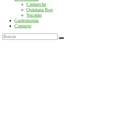
por
Campeche
la
Quintana Roo
península
Yucatán
de
Gastronomía
Yucatán
Contacto