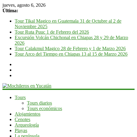
jueves, agosto 6, 2026
Última:
Tour Tikal Magico en Guatemala 31 de Octubre al 2 de
Noviembre 2025
Tour Ruta Puuc 1 de Febrero del 2026
Excursión Volcán Chichonal en Chiapas 28 y 29 de Marzo
2026
Tour Calakmul Magico 28 de Febrero y 1 de Marzo 2026
Tour Arco del Tiempo en Chiapas 13 al 15 de Marzo 2026
Mochileros
Tours
Tours diarios
en
Tours económicos
Yucatán
Alojamientos
Cenotes
Guía
Arqueología
de
Playas
viaje
La península