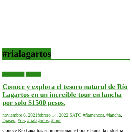
#rialagartos
Otros Tours
Yucatán
Conoce y explora el tesoro natural de Río
Lagartos en un increíble tour en lancha
por solo $1500 pesos.
noviembre 6, 2021
febrero 14, 2022
SATO
#flamencos
,
#lancha
,
#paseo
,
#ria
,
#rialagartos
,
#tour
Conoce Río Lagartos, su impresionante flora y fauna, la industria