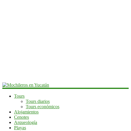
Mochileros
Tours
Tours diarios
en
Tours económicos
Yucatán
Alojamientos
Cenotes
Guía
Arqueología
de
Playas
viaje