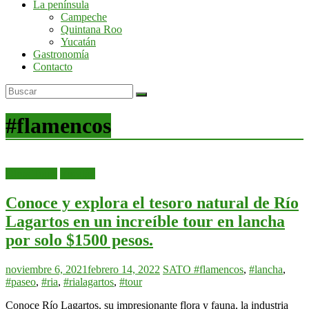
La península
por
Campeche
la
Quintana Roo
península
Yucatán
de
Gastronomía
Yucatán
Contacto
#flamencos
Otros Tours
Yucatán
Conoce y explora el tesoro natural de Río
Lagartos en un increíble tour en lancha
por solo $1500 pesos.
noviembre 6, 2021
febrero 14, 2022
SATO
#flamencos
,
#lancha
,
#paseo
,
#ria
,
#rialagartos
,
#tour
Conoce Río Lagartos, su impresionante flora y fauna, la industria