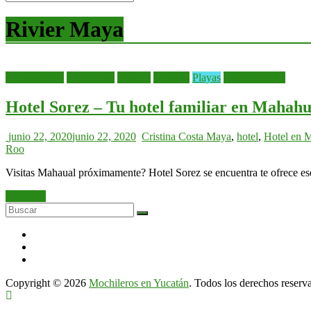
Rivier Maya
Alojamientos
bienvenida
Hoteles
Noticias
Playas
Quintana Roo
Hotel Sorez – Tu hotel familiar en Mahahu
junio 22, 2020
junio 22, 2020
Cristina
Costa Maya
,
hotel
,
Hotel en 
Roo
Visitas Mahaual próximamente? Hotel Sorez se encuentra te ofrece ese 
Leer más
Copyright © 2026
Mochileros en Yucatán
. Todos los derechos reserv