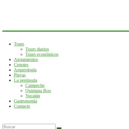
península
de
Yucatán
Tours
Tours diarios
Tours económicos
Alojamientos
Cenotes
Arqueología
Playas
La península
Campeche
Quintana Roo
Yucatán
Gastronomía
Contacto