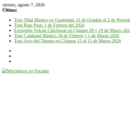
viernes, agosto 7, 2026
Última:
Tour Tikal Magico en Guatemala 31 de Octubre al 2 de Novie
Tour Ruta Puuc 1 de Febrero del 2026
Excursión Volcán Chichonal en Chiapas 28 y 29 de Marzo 20
Tour Calakmul Magico 28 de Febrero y 1 de Marzo 2026
Tour Arco del Tiempo en Chiapas 13 al 15 de Marzo 2026
Mochileros
en
Yucatán
Guía
de
viaje
por
la