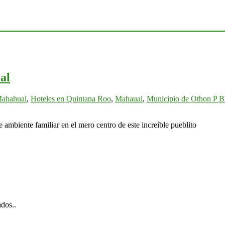
al
Mahahual
,
Hoteles en Quintana Roo
,
Mahaual
,
Municipio de Othon P B
ambiente familiar en el mero centro de este increíble pueblito
ados..