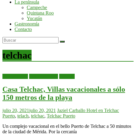
La península
por
Campeche
la
Quintana Roo
península
Yucatán
de
Gastronomía
Yucatán
Contacto
telchac
Alojamientos
Departamentos
Yucatán
Casa Telchac, Villas vacacionales a sólo
150 metros de la playa
julio 20, 2021
julio 20, 2021
Jaziel Carballo
Hotel en Telchac
Puerto
,
telach
,
telchac
,
Telchac Puerto
Un complejo vacacional en el bello Puerto de Telchac a 50 minutos
de la ciudad de Mérida. Por la cercanía