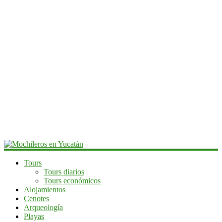
Mochileros
Tours
Tours diarios
en
Tours económicos
Yucatán
Alojamientos
Cenotes
Guía
Arqueología
de
Playas
viaje