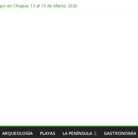
mpo en Chiapas 13 al 15 de Marzo 2026
 en Guatemala 31 de Octubre al 2 de Noviembre 2025
de Febrero del 2026
Chichonal en Chiapas 28 y 29 de Marzo 2026
ico 28 de Febrero y 1 de Marzo 2026
ARQUEOLOGÍA
PLAYAS
LA PENÍNSULA
GASTRONOMÍA