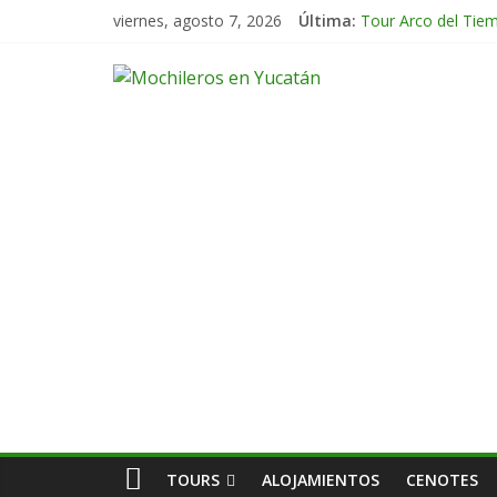
viernes, agosto 7, 2026
Última:
Tour Arco del Tie
Tour Tikal Magico
Tour Ruta Puuc 1 
Excursión Volcán 
Tour Calakmul Mag
TOURS
ALOJAMIENTOS
CENOTES