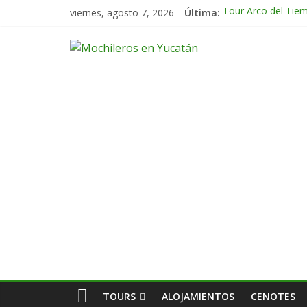
viernes, agosto 7, 2026
Última:
Tour Arco del Tie
Tour Tikal Magico
Tour Ruta Puuc 1 
Excursión Volcán 
Tour Calakmul Mag
TOURS
ALOJAMIENTOS
CENOTES