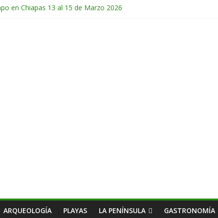
mpo en Chiapas 13 al 15 de Marzo 2026
 en Guatemala 31 de Octubre al 2 de Noviembre 2025
de Febrero del 2026
Chichonal en Chiapas 28 y 29 de Marzo 2026
ico 28 de Febrero y 1 de Marzo 2026
ARQUEOLOGÍA
PLAYAS
LA PENÍNSULA
GASTRONOMÍA