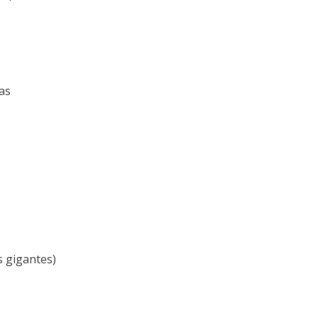
as
)
s gigantes)