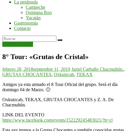
La península
por
Campeche
la
Quintana Roo
península
Yucatán
de
Gastronomía
Yucatán
Contacto
Tours Anteriores
8° Tour: «Grutas de Cristal»
febrero 28, 2018
septiembre 11, 2019
Jaziel Carballo
Chacmultún.
,
GRUTAS CHOCANTES
,
Oxkutzcab
,
TEKAX
Amigos ya esta armado el 8 Tour Oficial del grupo. Será el día
domingo 04 de Marzo.
🙂
Oxkutzcab, TEKAX, GRUTAS CHOCANTES y Z. A. De
Chacmultún.
LINK DEL EVENTO
https://www.facebook.com/events/152229245483021/?ti=cl
Esta vez iremos a la Grutas Chocantes o también conocidas grutas