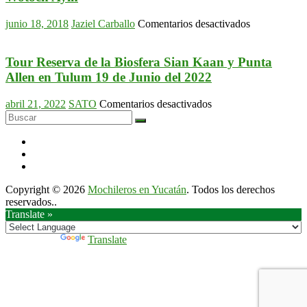
y
Playa
en
junio 18, 2018
Jaziel Carballo
Comentarios desactivados
Cancunito
XIV
10
Tour:El
de
Remate,
Tour Reserva de la Biosfera Sian Kaan y Punta
Noviembre
Isla
Allen en Tulum 19 de Junio del 2022
del
Arena
2019
y
en
abril 21, 2022
SATO
Comentarios desactivados
Cocodrilario
Tour
Wotoch
Reserva
Ayin
de
la
Biosfera
Sian
Copyright © 2026
Mochileros en Yucatán
. Todos los derechos
Kaan
reservados..
y
Translate »
Punta
Allen
en
Powered by
Translate
Tulum
19
de
Junio
del