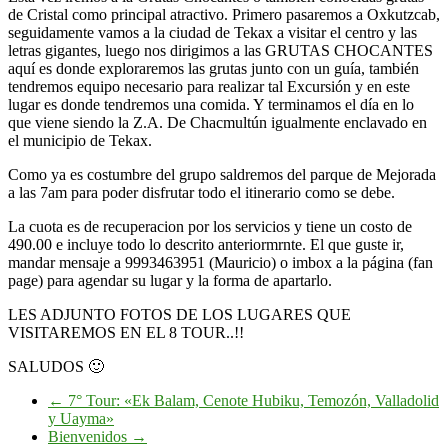
de Cristal como principal atractivo. Primero pasaremos a Oxkutzcab,
seguidamente vamos a la ciudad de Tekax a visitar el centro y las
letras gigantes, luego nos dirigimos a las GRUTAS CHOCANTES
aquí es donde exploraremos las grutas junto con un guía, también
tendremos equipo necesario para realizar tal Excursión y en este
lugar es donde tendremos una comida. Y terminamos el día en lo
que viene siendo la Z.A. De Chacmultún igualmente enclavado en
el municipio de Tekax.
Como ya es costumbre del grupo saldremos del parque de Mejorada
a las 7am para poder disfrutar todo el itinerario como se debe.
La cuota es de recuperacion por los servicios y tiene un costo de
490.00 e incluye todo lo descrito anteriormrnte. El que guste ir,
mandar mensaje a 9993463951 (Mauricio) o imbox a la página (fan
page) para agendar su lugar y la forma de apartarlo.
LES ADJUNTO FOTOS DE LOS LUGARES QUE
VISITAREMOS EN EL 8 TOUR..!!
SALUDOS
🙂
←
7° Tour: «Ek Balam, Cenote Hubiku, Temozón, Valladolid
y Uayma»
Bienvenidos
→