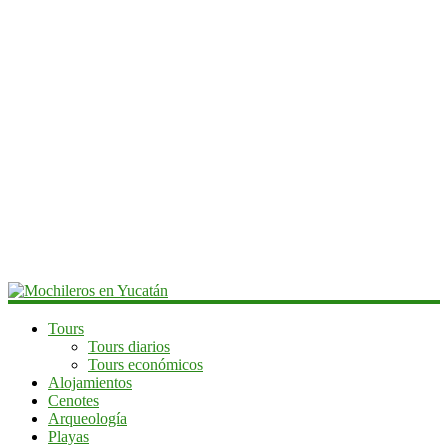
Mochileros
Tours
Tours diarios
en
Tours económicos
Yucatán
Alojamientos
Cenotes
Guía
Arqueología
de
Playas
viaje