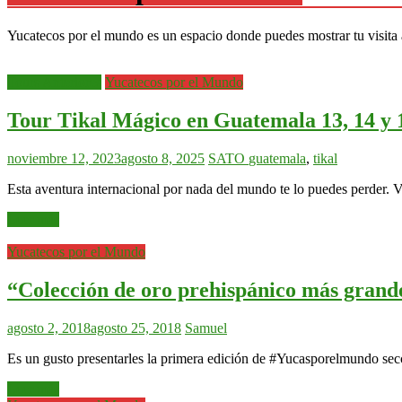
Yucatecos por el mundo es un espacio donde puedes mostrar tu visita a
Tours Anteriores
Yucatecos por el Mundo
Tour Tikal Mágico en Guatemala 13, 14 y 
noviembre 12, 2023
agosto 8, 2025
SATO
guatemala
,
tikal
Esta aventura internacional por nada del mundo te lo puedes perder. V
Leer más
Yucatecos por el Mundo
“Colección de oro prehispánico más gran
agosto 2, 2018
agosto 25, 2018
Samuel
Es un gusto presentarles la primera edición de #Yucasporelmundo secci
Leer más