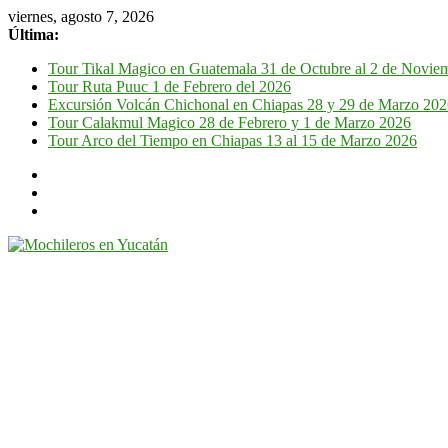
viernes, agosto 7, 2026
Última:
Tour Tikal Magico en Guatemala 31 de Octubre al 2 de Novie
Tour Ruta Puuc 1 de Febrero del 2026
Excursión Volcán Chichonal en Chiapas 28 y 29 de Marzo 20
Tour Calakmul Magico 28 de Febrero y 1 de Marzo 2026
Tour Arco del Tiempo en Chiapas 13 al 15 de Marzo 2026
Mochileros
en
Yucatán
Guía
de
viaje
por
la