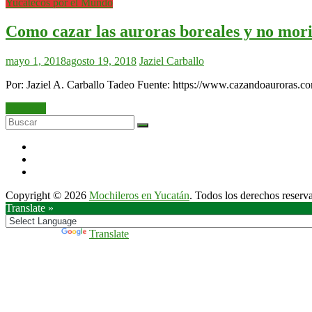
Yucatecos por el Mundo
Como cazar las auroras boreales y no morir
mayo 1, 2018
agosto 19, 2018
Jaziel Carballo
Por: Jaziel A. Carballo Tadeo Fuente: https://www.cazandoauroras.c
Leer más
Copyright © 2026
Mochileros en Yucatán
. Todos los derechos reserv
Translate »
Powered by
Translate