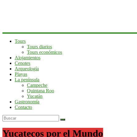
península
de
Yucatán
Tours
Tours diarios
Tours económicos
Alojamientos
Cenotes
Arqueología
Playas
La península
Campeche
Quintana Roo
Yucatán
Gastronomía
Contacto
Yucatecos por el Mundo