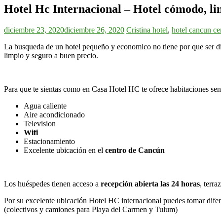
Hotel Hc Internacional – Hotel cómodo, li
diciembre 23, 2020
diciembre 26, 2020
Cristina
hotel
,
hotel cancun ce
La busqueda de un hotel pequeño y economico no tiene por que ser di
limpio y seguro a buen precio.
Para que te sientas como en Casa Hotel HC te ofrece habitaciones senci
Agua caliente
Aire acondicionado
Television
Wifi
Estacionamiento
Excelente ubicación en el
centro de Cancún
Los huéspedes tienen acceso a
recepción abierta las 24 horas
, terra
Por su excelente ubicación Hotel HC internacional puedes tomar difere
(colectivos y camiones para Playa del Carmen y Tulum)