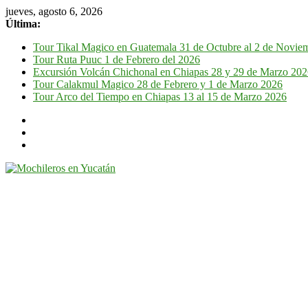
jueves, agosto 6, 2026
Última:
Tour Tikal Magico en Guatemala 31 de Octubre al 2 de Novie
Tour Ruta Puuc 1 de Febrero del 2026
Excursión Volcán Chichonal en Chiapas 28 y 29 de Marzo 20
Tour Calakmul Magico 28 de Febrero y 1 de Marzo 2026
Tour Arco del Tiempo en Chiapas 13 al 15 de Marzo 2026
Mochileros
en
Yucatán
Guía
de
viaje
por
la