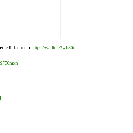
nte link directo:
https://wa.link/3wb80n
en $750mxn
→
1