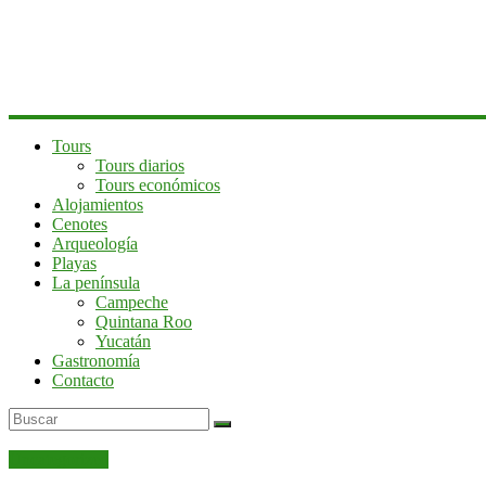
península
de
Yucatán
Tours
Tours diarios
Tours económicos
Alojamientos
Cenotes
Arqueología
Playas
La península
Campeche
Quintana Roo
Yucatán
Gastronomía
Contacto
Uncategorized