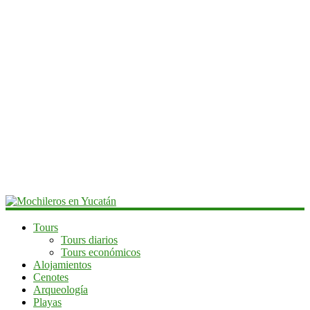
Mochileros
Tours
Tours diarios
en
Tours económicos
Yucatán
Alojamientos
Cenotes
Guía
Arqueología
de
Playas
viaje