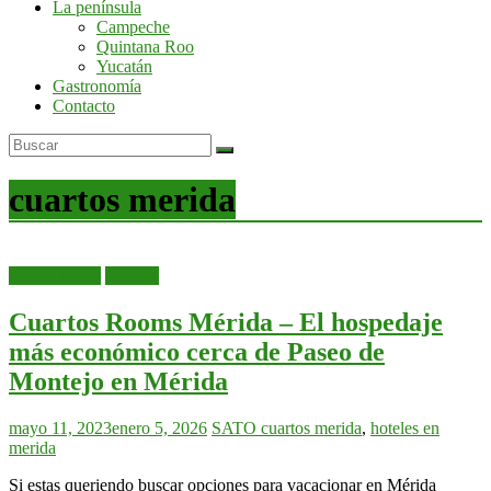
La península
por
Campeche
la
Quintana Roo
península
Yucatán
de
Gastronomía
Yucatán
Contacto
cuartos merida
Alojamientos
Cuartos
Cuartos Rooms Mérida – El hospedaje
más económico cerca de Paseo de
Montejo en Mérida
mayo 11, 2023
enero 5, 2026
SATO
cuartos merida
,
hoteles en
merida
Si estas queriendo buscar opciones para vacacionar en Mérida