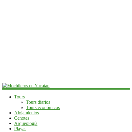
Mochileros
Tours
Tours diarios
en
Tours económicos
Yucatán
Alojamientos
Cenotes
Guía
Arqueología
de
Playas
viaje