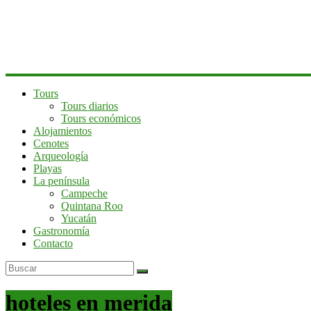
península
de
Yucatán
Tours
Tours diarios
Tours económicos
Alojamientos
Cenotes
Arqueología
Playas
La península
Campeche
Quintana Roo
Yucatán
Gastronomía
Contacto
hoteles en merida