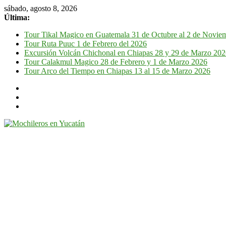
sábado, agosto 8, 2026
Última:
Tour Tikal Magico en Guatemala 31 de Octubre al 2 de Novie
Tour Ruta Puuc 1 de Febrero del 2026
Excursión Volcán Chichonal en Chiapas 28 y 29 de Marzo 20
Tour Calakmul Magico 28 de Febrero y 1 de Marzo 2026
Tour Arco del Tiempo en Chiapas 13 al 15 de Marzo 2026
Mochileros
en
Yucatán
Guía
de
viaje
por
la