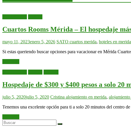
Alojamientos
Cuartos
Cuartos Rooms Mérida – El hospedaje más
mayo 11, 2023
enero 5, 2026
SATO
cuartos merida
,
hoteles en merida
Si estas queriendo buscar opciones para vacacionar en Mérida Cuart
Leer más
Alojamientos
Cuartos
Yucatán
Hospedaje de $300 y $400 pesos a solo 20 
julio 5, 2020
julio 5, 2020
Cristina
alojamiento en merida
,
alojamiento
Tenemos una excelente opción para ti a solo 20 minutos del centro de
Leer más