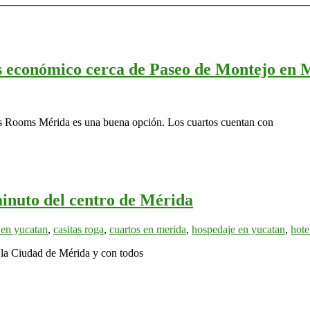
 económico cerca de Paseo de Montejo en 
os Rooms Mérida es una buena opción. Los cuartos cuentan con
minuto del centro de Mérida
 en yucatan
,
casitas roga
,
cuartos en merida
,
hospedaje en yucatan
,
hote
 la Ciudad de Mérida y con todos