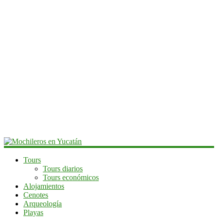
Mochileros
Tours
Tours diarios
en
Tours económicos
Yucatán
Alojamientos
Cenotes
Guía
Arqueología
de
Playas
viaje