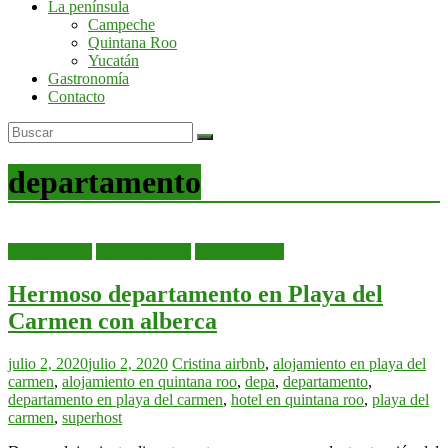
La península
por
Campeche
la
Quintana Roo
península
Yucatán
de
Gastronomía
Yucatán
Contacto
departamento
Alojamientos
Departamentos
Quintana Roo
Hermoso departamento en Playa del
Carmen con alberca
julio 2, 2020
julio 2, 2020
Cristina
airbnb
,
alojamiento en playa del
carmen
,
alojamiento en quintana roo
,
depa
,
departamento
,
departamento en playa del carmen
,
hotel en quintana roo
,
playa del
carmen
,
superhost