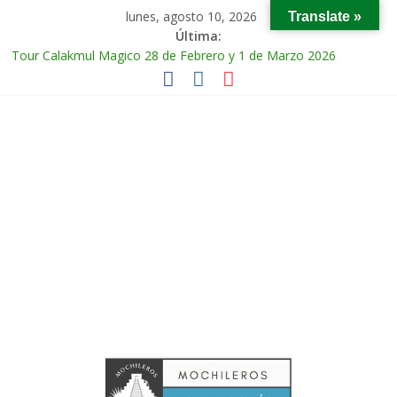
lunes, agosto 10, 2026
Translate »
Última:
Tour Calakmul Magico 28 de Febrero y 1 de Marzo 2026
Tour Arco del Tiempo en Chiapas 13 al 15 de Marzo 2026
Tour Tikal Magico en Guatemala 31 de Octubre al 2 de
Noviembre 2025
Tour Ruta Puuc 1 de Febrero del 2026
Excursión Volcán Chichonal en Chiapas 28 y 29 de Marzo 2026