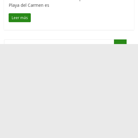
Playa del Carmen es
Leer más
Copyright © 2026
Mochileros en Yucatán
. Todos los derechos
reservados..