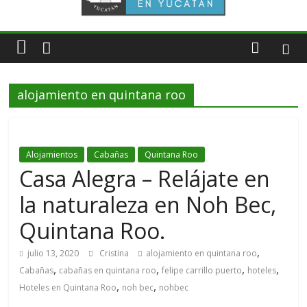
alojamiento en quintana roo
Alojamientos
Cabañas
Quintana Roo
Casa Alegra – Relájate en
la naturaleza en Noh Bec,
Quintana Roo.
,
julio 13, 2020
Cristina
alojamiento en quintana roo
,
,
,
,
Cabañas
cabañas en quintana roo
felipe carrillo puerto
hoteles
,
,
Hoteles en Quintana Roo
noh bec
nohbec