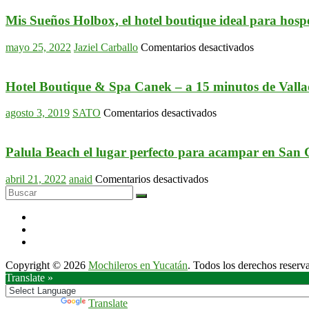
Mis Sueños Holbox, el hotel boutique ideal para hosp
en
mayo 25, 2022
Jaziel Carballo
Comentarios desactivados
Mis
Sueños
Holbox,
Hotel Boutique & Spa Canek – a 15 minutos de Valla
el
hotel
en
agosto 3, 2019
SATO
Comentarios desactivados
boutique
Hotel
ideal
Boutique
para
&
Palula Beach el lugar perfecto para acampar en San 
hospedarse
Spa
Canek
en
abril 21, 2022
anaid
Comentarios desactivados
–
Palula
a
Beach
15
el
minutos
lugar
de
perfecto
Valladolid
para
Copyright © 2026
Mochileros en Yucatán
. Todos los derechos reserv
acampar
Translate »
en
San
Crisanto.
Powered by
Translate