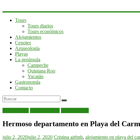
Tours
Tours diarios
Tours económicos
Alojamientos
Cenotes
Arqueología
Playas
La península
Campeche
Quintana Roo
Yucatán
Gastronomía
Contacto
Alojamientos
Departamentos
Quintana Roo
Hermoso departamento en Playa del Carm
julio 2, 2020
julio 2, 2020
Cristina
airbnb
,
alojamiento en playa del c