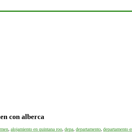
en con alberca
armen
,
alojamiento en quintana roo
,
depa
,
departamento
,
departamento e