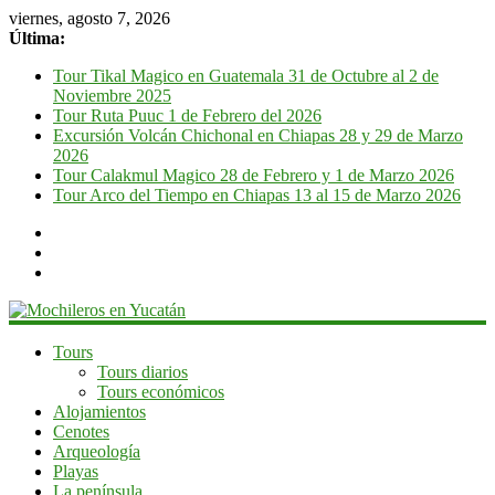
viernes, agosto 7, 2026
Última:
Tour Tikal Magico en Guatemala 31 de Octubre al 2 de
Noviembre 2025
Tour Ruta Puuc 1 de Febrero del 2026
Excursión Volcán Chichonal en Chiapas 28 y 29 de Marzo
2026
Tour Calakmul Magico 28 de Febrero y 1 de Marzo 2026
Tour Arco del Tiempo en Chiapas 13 al 15 de Marzo 2026
Mochileros
Tours
Tours diarios
en
Tours económicos
Yucatán
Alojamientos
Cenotes
Guía
Arqueología
de
Playas
viaje
La península