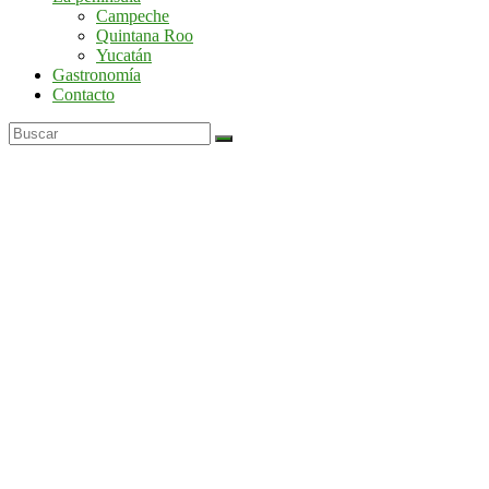
por
Campeche
la
Quintana Roo
península
Yucatán
de
Gastronomía
Yucatán
Contacto