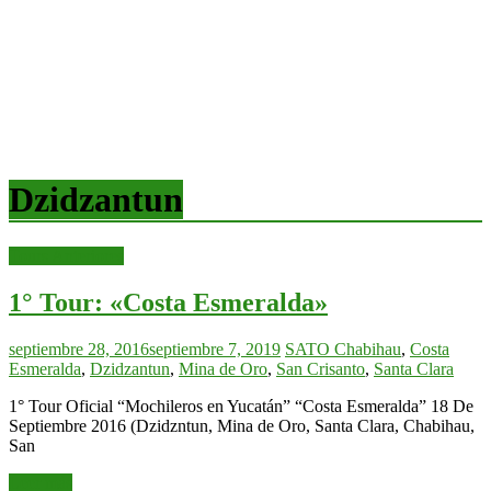
Dzidzantun
Tours Anteriores
1° Tour: «Costa Esmeralda»
septiembre 28, 2016
septiembre 7, 2019
SATO
Chabihau
,
Costa
Esmeralda
,
Dzidzantun
,
Mina de Oro
,
San Crisanto
,
Santa Clara
1° Tour Oficial “Mochileros en Yucatán” “Costa Esmeralda” 18 De
Septiembre 2016 (Dzidzntun, Mina de Oro, Santa Clara, Chabihau,
San
Leer más