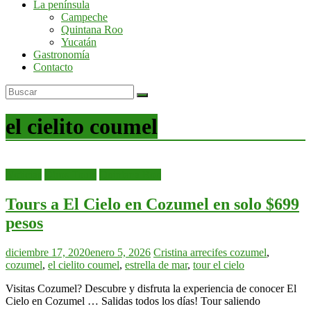
La península
por
Campeche
la
Quintana Roo
península
Yucatán
de
Gastronomía
Yucatán
Contacto
el cielito coumel
Noticias
Otros Tours
Quintana Roo
Tours a El Cielo en Cozumel en solo $699
pesos
diciembre 17, 2020
enero 5, 2026
Cristina
arrecifes cozumel
,
cozumel
,
el cielito coumel
,
estrella de mar
,
tour el cielo
Visitas Cozumel? Descubre y disfruta la experiencia de conocer El
Cielo en Cozumel … Salidas todos los días! Tour saliendo