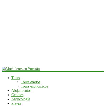
Mochileros
Tours
Tours diarios
en
Tours económicos
Yucatán
Alojamientos
Cenotes
Guía
Arqueología
de
Playas
viaje