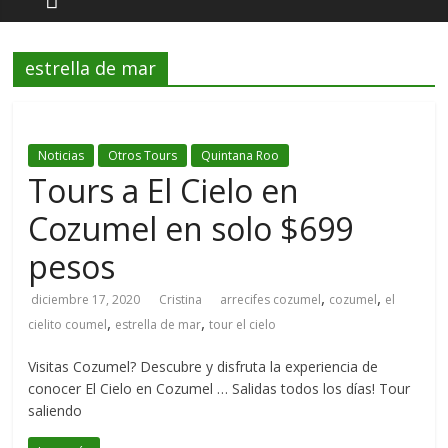
estrella de mar
Noticias
Otros Tours
Quintana Roo
Tours a El Cielo en
Cozumel en solo $699
pesos
,
,
diciembre 17, 2020
Cristina
arrecifes cozumel
cozumel
el
,
,
cielito coumel
estrella de mar
tour el cielo
Visitas Cozumel? Descubre y disfruta la experiencia de
conocer El Cielo en Cozumel … Salidas todos los días! Tour
saliendo