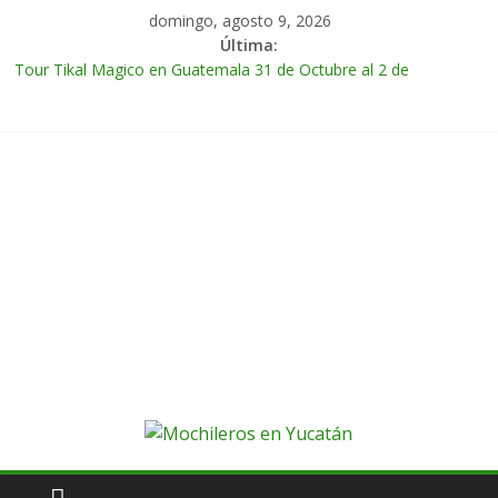
domingo, agosto 9, 2026
Última:
Tour Tikal Magico en Guatemala 31 de Octubre al 2 de
Noviembre 2025
Tour Ruta Puuc 1 de Febrero del 2026
Excursión Volcán Chichonal en Chiapas 28 y 29 de Marzo 2026
Tour Calakmul Magico 28 de Febrero y 1 de Marzo 2026
Tour Arco del Tiempo en Chiapas 13 al 15 de Marzo 2026