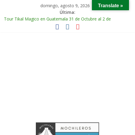
domingo, agosto 9, 2026
Translate »
Última:
Tour Tikal Magico en Guatemala 31 de Octubre al 2 de
Noviembre 2025
Tour Ruta Puuc 1 de Febrero del 2026
Excursión Volcán Chichonal en Chiapas 28 y 29 de Marzo 2026
Tour Calakmul Magico 28 de Febrero y 1 de Marzo 2026
Tour Arco del Tiempo en Chiapas 13 al 15 de Marzo 2026