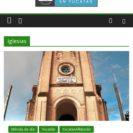
Iglesias
Mérida de día
Yucatán
YucatanAlMundo