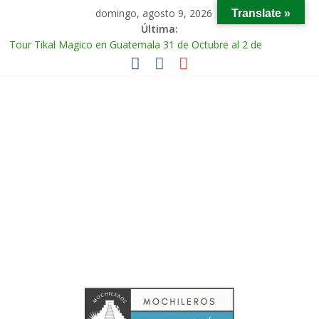
domingo, agosto 9, 2026
Translate »
Última:
Tour Tikal Magico en Guatemala 31 de Octubre al 2 de
Noviembre 2025
Tour Ruta Puuc 1 de Febrero del 2026
Excursión Volcán Chichonal en Chiapas 28 y 29 de Marzo 2026
Tour Calakmul Magico 28 de Febrero y 1 de Marzo 2026
Tour Arco del Tiempo en Chiapas 13 al 15 de Marzo 2026