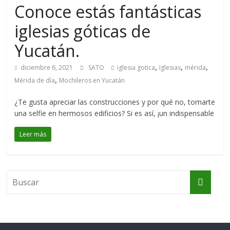
Conoce estás fantásticas
iglesias góticas de
Yucatán.
,
,
,
diciembre 6, 2021
SATO
iglesia gotica
Iglesias
mérida
,
Mérida de día
Mochileros en Yucatán
¿Te gusta apreciar las construcciones y por qué no, tomarte
una selfie en hermosos edificios? Si es así, ¡un indispensable
Leer más