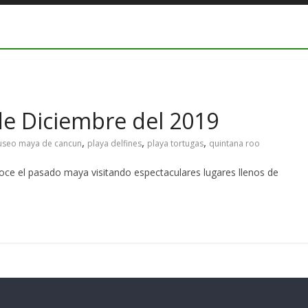
de Diciembre del 2019
,
,
,
seo maya de cancun
playa delfines
playa tortugas
quintana roo
e el pasado maya visitando espectaculares lugares llenos de