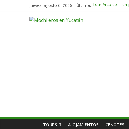
Tour Arco del Tiem
jueves, agosto 6, 2026
Última:
Tour Tikal Magico 
Tour Ruta Puuc 1 d
Excursión Volcán C
Tour Calakmul Magi
TOURS
ALOJAMIENTOS
CENOTES