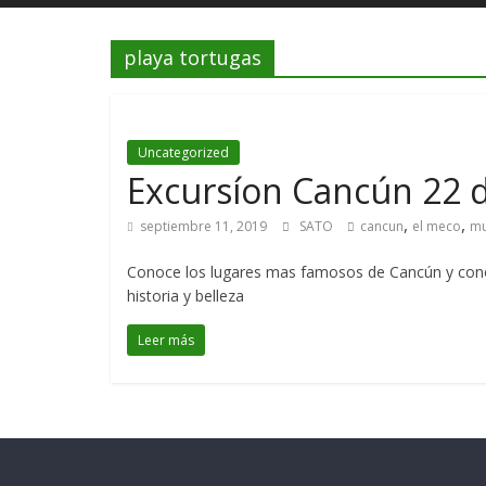
playa tortugas
Uncategorized
Excursíon Cancún 22 
,
,
septiembre 11, 2019
SATO
cancun
el meco
mu
Conoce los lugares mas famosos de Cancún y conoc
historia y belleza
Leer más