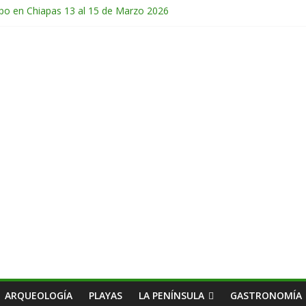
po en Chiapas 13 al 15 de Marzo 2026
en Guatemala 31 de Octubre al 2 de Noviembre 2025
e Febrero del 2026
hichonal en Chiapas 28 y 29 de Marzo 2026
co 28 de Febrero y 1 de Marzo 2026
ARQUEOLOGÍA
PLAYAS
LA PENÍNSULA
GASTRONOMÍA