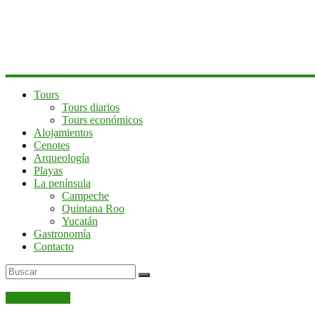
península
de
Yucatán
Tours
Tours diarios
Tours económicos
Alojamientos
Cenotes
Arqueología
Playas
La península
Campeche
Quintana Roo
Yucatán
Gastronomía
Contacto
Uncategorized