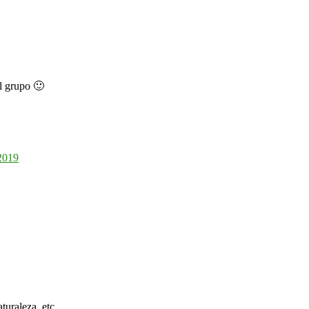
el grupo 🙂
2019
turaleza, etc.