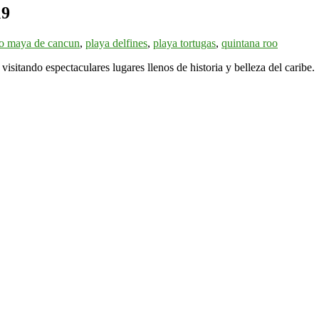
19
o maya de cancun
,
playa delfines
,
playa tortugas
,
quintana roo
itando espectaculares lugares llenos de historia y belleza del caribe.