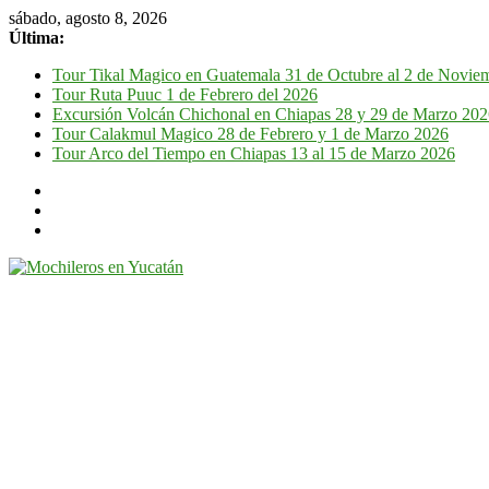
sábado, agosto 8, 2026
Última:
Tour Tikal Magico en Guatemala 31 de Octubre al 2 de Novie
Tour Ruta Puuc 1 de Febrero del 2026
Excursión Volcán Chichonal en Chiapas 28 y 29 de Marzo 20
Tour Calakmul Magico 28 de Febrero y 1 de Marzo 2026
Tour Arco del Tiempo en Chiapas 13 al 15 de Marzo 2026
Mochileros
en
Yucatán
Guía
de
viaje
por
la