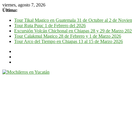
viernes, agosto 7, 2026
Última:
Tour Tikal Magico en Guatemala 31 de Octubre al 2 de Novie
Tour Ruta Puuc 1 de Febrero del 2026
Excursión Volcán Chichonal en Chiapas 28 y 29 de Marzo 20
Tour Calakmul Magico 28 de Febrero y 1 de Marzo 2026
Tour Arco del Tiempo en Chiapas 13 al 15 de Marzo 2026
Mochileros
en
Yucatán
Guía
de
viaje
por
la