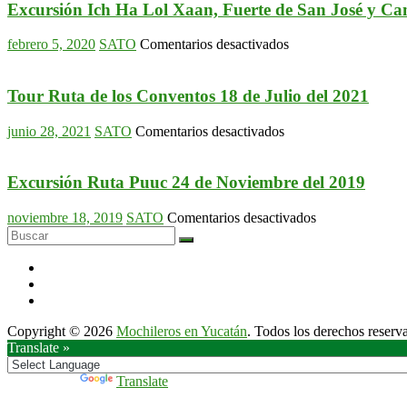
Excursión Ich Ha Lol Xaan, Fuerte de San José y C
en
febrero 5, 2020
SATO
Comentarios desactivados
Excursión
Ich
Ha
Tour Ruta de los Conventos 18 de Julio del 2021
Lol
Xaan,
en
junio 28, 2021
SATO
Comentarios desactivados
Fuerte
Tour
de
Ruta
San
de
Excursión Ruta Puuc 24 de Noviembre del 2019
José
los
y
Conventos
en
noviembre 18, 2019
SATO
Comentarios desactivados
Campeche
18
Excursión
Centro
de
Ruta
1
Julio
Puuc
de
del
24
Marzo
2021
de
del
Noviembre
2020
Copyright © 2026
Mochileros en Yucatán
. Todos los derechos reserv
del
Translate »
2019
Powered by
Translate