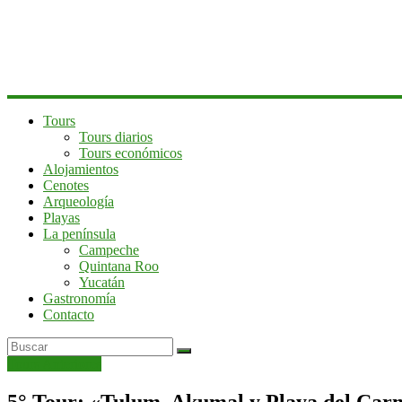
península
de
Yucatán
Tours
Tours diarios
Tours económicos
Alojamientos
Cenotes
Arqueología
Playas
La península
Campeche
Quintana Roo
Yucatán
Gastronomía
Contacto
Tours Anteriores
5° Tour: «Tulum, Akumal y Playa del Car