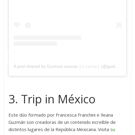
A post shared by Gᴜsᴛᴀᴠᴏ ᴍᴏɢᴜᴇʟ | 𝚝𝚛𝚊𝚟𝚎𝚕 (@gustavomoguel)
3. Trip in México
Este dúo formado por Francesca Franchini e Ileana
Guzmán son creadoras de un contenido increíble de
distintos lugares de la República Mexicana. Visita
su