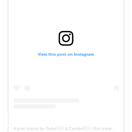
View this post on Instagram
A post shared by Gaby🇦🇷 & Camilo🇲🇽 | Eco travel (@planbviajero)