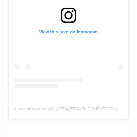
View this post on Instagram
A post shared by VANLIFE🚙|TRAVEL COUPLE👩‍❤️‍💋‍👨 (@nomadarte)