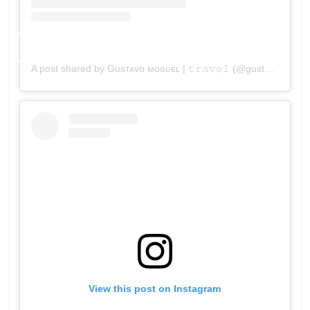
A post shared by Gᴜsᴛᴀᴠᴏ ᴍᴏɢᴜᴇʟ | 𝚝𝚛𝚊𝚟𝚎𝚕 (@gustavomoguel)
View this post on Instagram