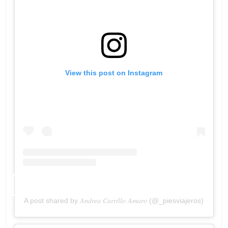
View this post on Instagram
A post shared by 𝐴𝑛𝑑𝑟𝑒𝑎 𝐶𝑎𝑟𝑟𝑖𝑙𝑙𝑜 𝐴𝑚𝑎𝑟𝑜 (@_piesviajeros)