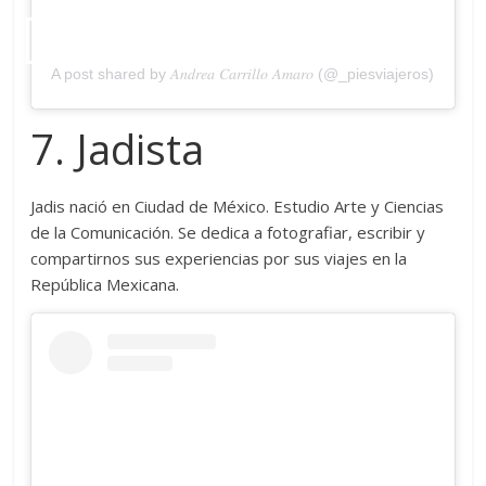
A post shared by 𝐴𝑛𝑑𝑟𝑒𝑎 𝐶𝑎𝑟𝑟𝑖𝑙𝑙𝑜 𝐴𝑚𝑎𝑟𝑜 (@_piesviajeros)
7. Jadista
Jadis nació en Ciudad de México. Estudio Arte y Ciencias
de la Comunicación. Se dedica a fotografiar, escribir y
compartirnos sus experiencias por sus viajes en la
República Mexicana.