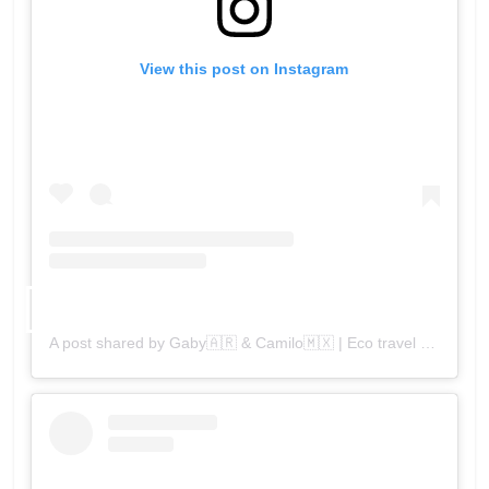
View this post on Instagram
A post shared by Gaby🇦🇷 & Camilo🇲🇽 | Eco travel (@planbviajero)