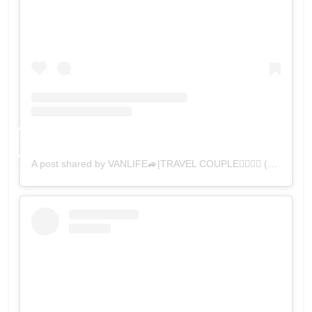
A post shared by VANLIFE🚙|TRAVEL COUPLE👩‍❤️‍💋‍👨 (@nomadarte)