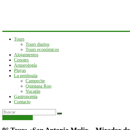
península
de
Yucatán
Tours
Tours diarios
Tours económicos
Alojamientos
Cenotes
Arqueología
Playas
La península
Campeche
Quintana Roo
Yucatán
Gastronomía
Contacto
Tours Anteriores
9° Tour: «San Antonio Mulix – Mirador 