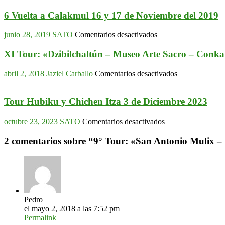
6 Vuelta a Calakmul 16 y 17 de Noviembre del 2019
en
junio 28, 2019
SATO
Comentarios desactivados
6
Vuelta
XI Tour: «Dzibilchaltún – Museo Arte Sacro – Conkal
a
Calakmul
en
abril 2, 2018
Jaziel Carballo
Comentarios desactivados
16
XI
y
Tour:
17
«Dzibilchaltún
Tour Hubiku y Chichen Itza 3 de Diciembre 2023
de
–
Noviembre
Museo
en
octubre 23, 2023
SATO
Comentarios desactivados
del
Arte
Tour
2019
Sacro
Hubiku
2 comentarios sobre “
9° Tour: «San Antonio Mulix 
–
y
Conkal
Chichen
–
Itza
Baca
3
–
de
Charcas
Diciembre
Pedro
De
2023
el mayo 2, 2018 a las 7:52 pm
Sal
Permalink
–