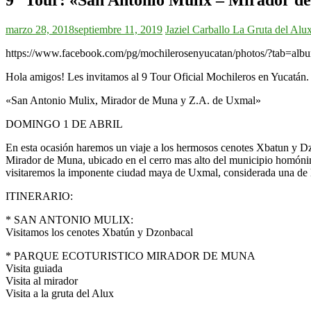
marzo 28, 2018
septiembre 11, 2019
Jaziel Carballo
La Gruta del Alu
https://www.facebook.com/pg/mochilerosenyucatan/photos/?tab=
Hola amigos! Les invitamos al 9 Tour Oficial Mochileros en Yucatán.
«San Antonio Mulix, Mirador de Muna y Z.A. de Uxmal»
DOMINGO 1 DE ABRIL
En esta ocasión haremos un viaje a los hermosos cenotes Xbatun y D
Mirador de Muna, ubicado en el cerro mas alto del municipio homónim
visitaremos la imponente ciudad maya de Uxmal, considerada una de 
ITINERARIO:
* SAN ANTONIO MULIX:
Visitamos los cenotes Xbatún y Dzonbacal
* PARQUE ECOTURISTICO MIRADOR DE MUNA
Visita guiada
Visita al mirador
Visita a la gruta del Alux