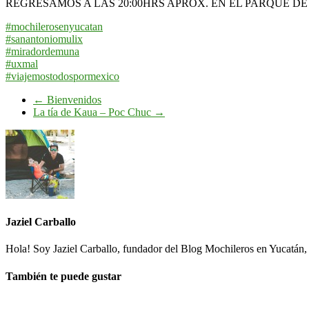
REGRESAMOS A LAS 20:00HRS APROX. EN EL PARQUE D
#
mochilerosenyucatan
#
sanantoniomulix
#
miradordemuna
#
uxmal
#
viajemostodospormexico
←
Bienvenidos
La tía de Kaua – Poc Chuc
→
Jaziel Carballo
Hola! Soy Jaziel Carballo, fundador del Blog Mochileros en Yucatán, 
También te puede gustar