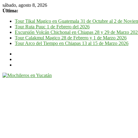
sábado, agosto 8, 2026
Última:
Tour Tikal Magico en Guatemala 31 de Octubre al 2 de Novie
Tour Ruta Puuc 1 de Febrero del 2026
Excursión Volcán Chichonal en Chiapas 28 y 29 de Marzo 20
Tour Calakmul Magico 28 de Febrero y 1 de Marzo 2026
Tour Arco del Tiempo en Chiapas 13 al 15 de Marzo 2026
Mochileros
en
Yucatán
Guía
de
viaje
por
la