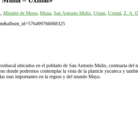
x
,
Mirador de Muna
,
Muna
,
San Antonio Mulix
,
Uman
,
Uxmal
,
Z. A. 
album&album_id=576499766068325
zonbacal ubicados en el poblado de San Antonio Mulix, comisaria del 
o donde podremos contemplar la vista de la planicie yucateca y tambi
las mas importantes en la region y del mundo Maya.