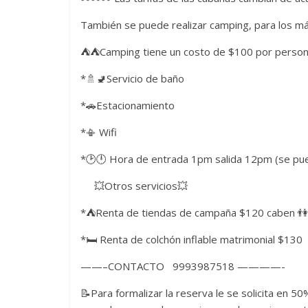
También se puede realizar camping, para los m
⛺⛺Camping tiene un costo de $100 por persona 
*🚿🚽Servicio de baño
*🚗Estacionamiento
*📳 Wifi
*🕑🕛 Hora de entrada 1pm salida 12pm (se puede
💥Otros servicios💥
*⛺Renta de tiendas de campaña $120 caben 👫
*🛏️ Renta de colchón inflable matrimonial $130
——–CONTACTO 9993987518 ————-
📝Para formalizar la reserva le se solicita en 50