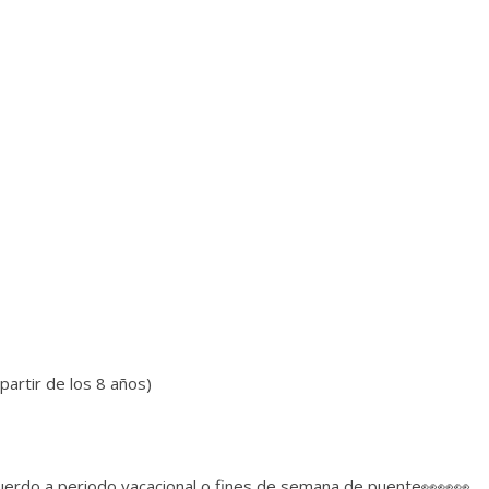
artir de los 8 años)
cuerdo a periodo vacacional o fines de semana de puente👀👀👀