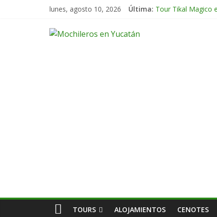
Tour Arco del Tiem
lunes, agosto 10, 2026
Última:
Tour Tikal Magico 
Tour Ruta Puuc 1 d
Excursión Volcán C
Tour Calakmul Magi
TOURS
ALOJAMIENTOS
CENOTES