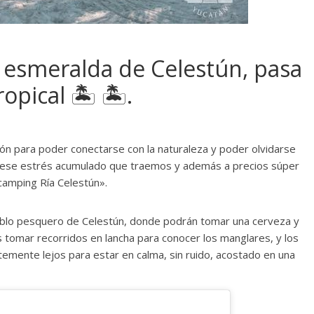
 esmeralda de Celestún, pasa
pical 🏝️ 🏝️.
n para poder conectarse con la naturaleza y poder olvidarse
do ese estrés acumulado que traemos y además a precios súper
camping Ría Celestún».
eblo pesquero de Celestún, donde podrán tomar una cerveza y
tomar recorridos en lancha para conocer los manglares, y los
emente lejos para estar en calma, sin ruido, acostado en una