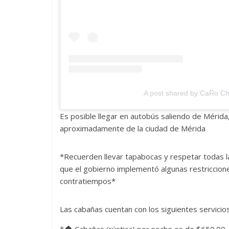
A post shared by CaRo C
Es posible llegar en autobús saliendo de Mérida,
aproximadamente de la ciudad de Mérida
*Recuerden llevar tapabocas y respetar todas l
que el gobierno implementó algunas restriccione
contratiempos*
Las cabañas cuentan con los siguient
*🏠 Cabañas (rústica) por noche es de $650.00