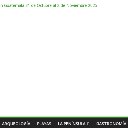
po en Chiapas 13 al 15 de Marzo 2026
en Guatemala 31 de Octubre al 2 de Noviembre 2025
e Febrero del 2026
hichonal en Chiapas 28 y 29 de Marzo 2026
co 28 de Febrero y 1 de Marzo 2026
ARQUEOLOGÍA
PLAYAS
LA PENÍNSULA
GASTRONOMÍA