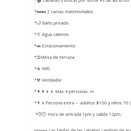
*🛏️🛏️ 2 camas matrimoniales.
*🛁 Baño privado
*🚿 Agua caliente.
*🚗 Estacionamiento.
*⛱️Mesa de terraza.
*📳 Wifi.
*☢ Ventilador
*👩👩👦👦 Max 4 personas. 👀
*👨👦Persona extra – adultos $100 y niños 70 (p
*🕑🕛 Hora de entrada 1pm y salida 12pm.
👀👀👀 Las tarifas de las cabañas cambian de a