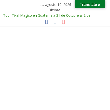
lunes, agosto 10, 2026
Translate »
Última:
Tour Tikal Magico en Guatemala 31 de Octubre al 2 de
Noviembre 2025
Tour Ruta Puuc 1 de Febrero del 2026
Excursión Volcán Chichonal en Chiapas 28 y 29 de Marzo 2026
Tour Calakmul Magico 28 de Febrero y 1 de Marzo 2026
Tour Arco del Tiempo en Chiapas 13 al 15 de Marzo 2026