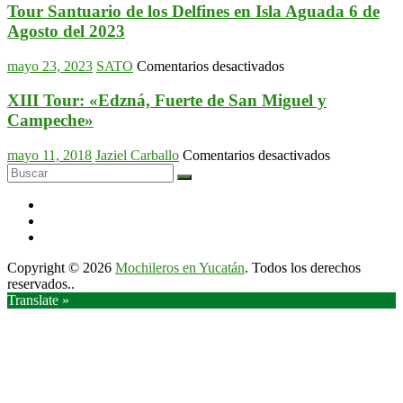
Puuc
Tour Santuario de los Delfines en Isla Aguada 6 de
26
Agosto del 2023
de
mayo
en
mayo 23, 2023
SATO
Comentarios desactivados
2024
Tour
Santuario
XIII Tour: «Edzná, Fuerte de San Miguel y
de
Campeche»
los
Delfines
en
mayo 11, 2018
Jaziel Carballo
Comentarios desactivados
en
XIII
Isla
Tour:
Aguada
«Edzná,
6
Fuerte
de
de
Agosto
San
del
Copyright © 2026
Mochileros en Yucatán
. Todos los derechos
Miguel
2023
reservados..
y
Translate »
Campeche»