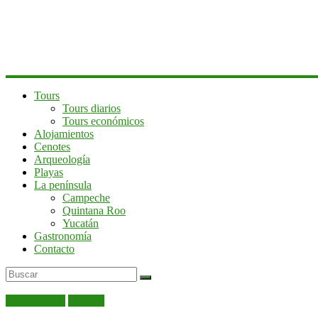
península
de
Yucatán
Tours
Tours diarios
Tours económicos
Alojamientos
Cenotes
Arqueología
Playas
La península
Campeche
Quintana Roo
Yucatán
Gastronomía
Contacto
Alojamientos
Yucatán