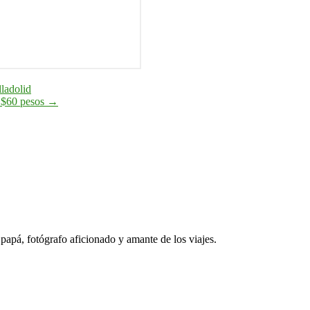
lladolid
o $60 pesos
→
papá, fotógrafo aficionado y amante de los viajes.