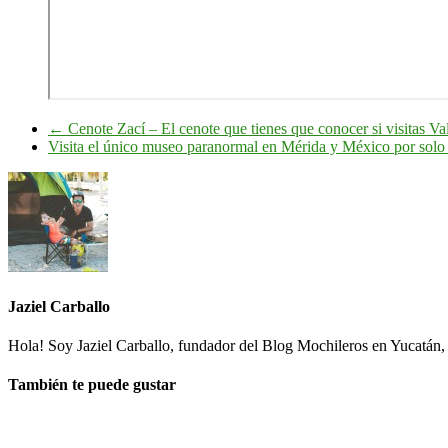
←
Cenote Zací – El cenote que tienes que conocer si visitas Va
Visita el único museo paranormal en Mérida y México por sol
Jaziel Carballo
Hola! Soy Jaziel Carballo, fundador del Blog Mochileros en Yucatán, 
También te puede gustar