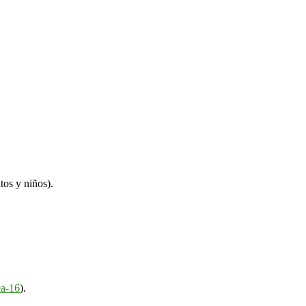
tos y niños).
ea-16
).