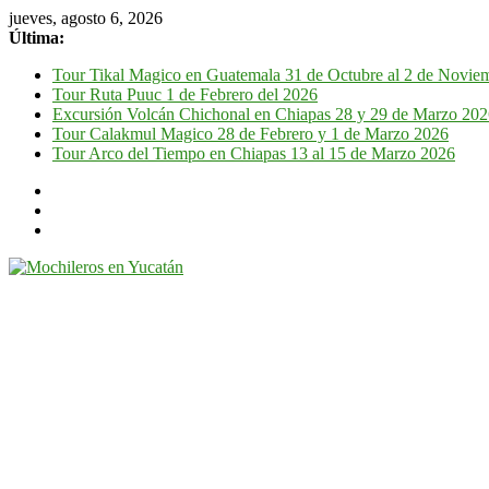
jueves, agosto 6, 2026
Última:
Tour Tikal Magico en Guatemala 31 de Octubre al 2 de Novie
Tour Ruta Puuc 1 de Febrero del 2026
Excursión Volcán Chichonal en Chiapas 28 y 29 de Marzo 20
Tour Calakmul Magico 28 de Febrero y 1 de Marzo 2026
Tour Arco del Tiempo en Chiapas 13 al 15 de Marzo 2026
Mochileros
en
Yucatán
Guía
de
viaje
por
la