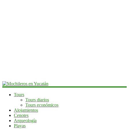
Mochileros
Tours
Tours diarios
en
Tours económicos
Yucatán
Alojamientos
Cenotes
Guía
Arqueología
de
Playas
viaje