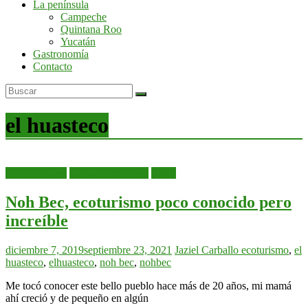
La península
por
Campeche
la
Quintana Roo
península
Yucatán
de
Gastronomía
Yucatán
Contacto
el huasteco
Quintana Roo
Recomendaciones
Rutas
Noh Bec, ecoturismo poco conocido pero
increíble
diciembre 7, 2019
septiembre 23, 2021
Jaziel Carballo
ecoturismo
,
el
huasteco
,
elhuasteco
,
noh bec
,
nohbec
Me tocó conocer este bello pueblo hace más de 20 años, mi mamá
ahí creció y de pequeño en algún