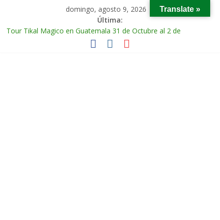
domingo, agosto 9, 2026
Translate »
Última:
Tour Tikal Magico en Guatemala 31 de Octubre al 2 de
Noviembre 2025
Tour Ruta Puuc 1 de Febrero del 2026
Excursión Volcán Chichonal en Chiapas 28 y 29 de Marzo 2026
Tour Calakmul Magico 28 de Febrero y 1 de Marzo 2026
Tour Arco del Tiempo en Chiapas 13 al 15 de Marzo 2026