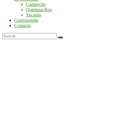
por
Campeche
la
Quintana Roo
península
Yucatán
de
Gastronomía
Yucatán
Contacto