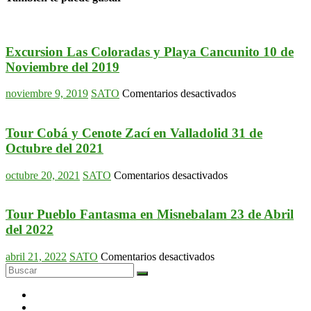
Excursion Las Coloradas y Playa Cancunito 10 de
Noviembre del 2019
en
noviembre 9, 2019
SATO
Comentarios desactivados
Excursion
Las
Coloradas
Tour Cobá y Cenote Zací en Valladolid 31 de
y
Octubre del 2021
Playa
Cancunito
en
octubre 20, 2021
SATO
Comentarios desactivados
10
Tour
de
Cobá
Noviembre
y
Tour Pueblo Fantasma en Misnebalam 23 de Abril
del
Cenote
del 2022
2019
Zací
en
en
abril 21, 2022
SATO
Comentarios desactivados
Valladolid
Tour
31
Pueblo
de
Fantasma
Octubre
en