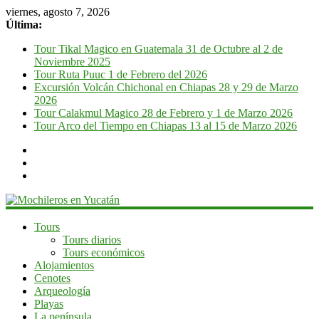
viernes, agosto 7, 2026
Última:
Tour Tikal Magico en Guatemala 31 de Octubre al 2 de
Noviembre 2025
Tour Ruta Puuc 1 de Febrero del 2026
Excursión Volcán Chichonal en Chiapas 28 y 29 de Marzo
2026
Tour Calakmul Magico 28 de Febrero y 1 de Marzo 2026
Tour Arco del Tiempo en Chiapas 13 al 15 de Marzo 2026
Mochileros
Tours
Tours diarios
en
Tours económicos
Yucatán
Alojamientos
Cenotes
Guía
Arqueología
de
Playas
viaje
La península