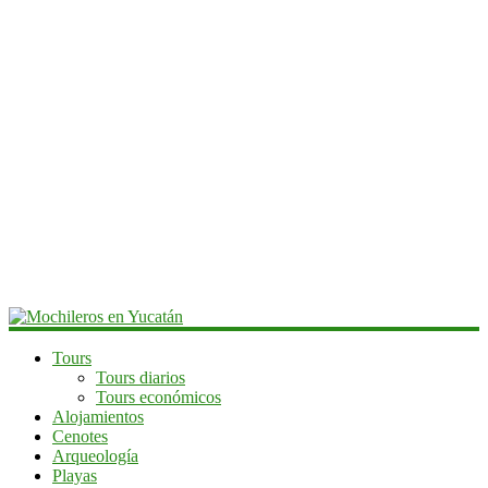
Mochileros
Tours
Tours diarios
en
Tours económicos
Yucatán
Alojamientos
Cenotes
Guía
Arqueología
de
Playas
viaje