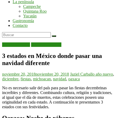
La península
por
Campeche
la
Quintana Roo
península
Yucatán
de
Gastronomía
Yucatán
Contacto
Mérida de noche
Recomendaciones
3 estados en México donde pasar una
navidad diferente
noviembre 20, 2018
noviembre 20, 2018
Jaziel Carballo
año nuevo
,
diciembre
,
fiestas
,
michoacan
,
navidad
,
oaxaca
No es necesario salir del país para pasar las fiestas decembrinas
increíbles y diferentes. Combinando cultura, religión y tradiciones,
al igual que el día de muertos, estas celebraciones poseen una
originalidad en cada estado. A continuación te presentamos 3
estados con sus festividades.
Oaxaca: Noche de rábanos