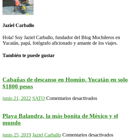
Jaziel Carballo
Hola! Soy Jaziel Carballo, fundador del Blog Mochileros en
Yucatán, papá, fotógrafo aficionado y amante de los viajes.
También te puede gustar
Cabañas de descanso en Homún, Yucatán en solo
$1800 pesos
en
junio 21, 2022
SATO
Comentarios desactivados
Cabañas
de
descanso
Playa Balandra, la más bonita de México y el
en
mundo
Homún,
Yucatán
en
junio 25, 2019
Jaziel Carballo
Comentarios desactivados
en