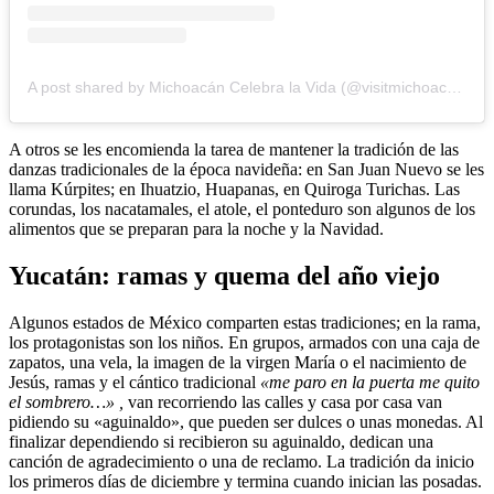
A post shared by Michoacán Celebra la Vida (@visitmichoacan)
A otros se les encomienda la tarea de mantener la tradición de las
danzas tradicionales de la época navideña: en San Juan Nuevo se les
llama Kúrpites; en Ihuatzio, Huapanas, en Quiroga Turichas. Las
corundas, los nacatamales, el atole, el ponteduro son algunos de los
alimentos que se preparan para la noche y la Navidad.
Yucatán: ramas y quema del año viejo
Algunos estados de México comparten estas tradiciones; en la rama,
los protagonistas son los niños. En grupos, armados con una caja de
zapatos, una vela, la imagen de la virgen María o el nacimiento de
Jesús, ramas y el cántico tradicional
«me paro en la puerta me quito
el sombrero…» ,
van recorriendo las calles y casa por casa van
pidiendo su «aguinaldo», que pueden ser dulces o unas monedas. Al
finalizar dependiendo si recibieron su aguinaldo, dedican una
canción de agradecimiento o una de reclamo. La tradición da inicio
los primeros días de diciembre y termina cuando inician las posadas.