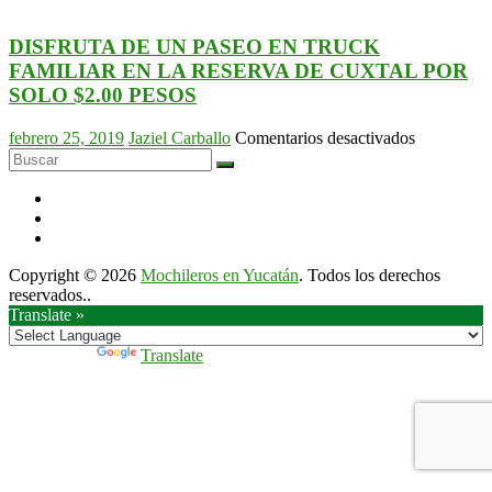
Playa
solo
Balandra,
$1800
la
DISFRUTA DE UN PASEO EN TRUCK
pesos
más
FAMILIAR EN LA RESERVA DE CUXTAL POR
bonita
SOLO $2.00 PESOS
de
México
en
febrero 25, 2019
Jaziel Carballo
Comentarios desactivados
y
DISFRUT
el
DE
mundo
UN
PASEO
EN
TRUCK
Copyright © 2026
Mochileros en Yucatán
. Todos los derechos
FAMILIA
reservados..
EN
Translate »
LA
RESERVA
DE
Powered by
Translate
CUXTAL
POR
SOLO
$2.00
PESOS