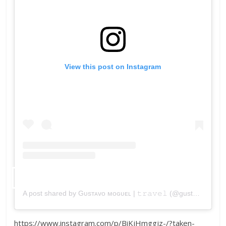
View this post on Instagram
A post shared by Gᴜsᴛᴀᴠᴏ ᴍᴏɢᴜᴇʟ | 𝚝𝚛𝚊𝚟𝚎𝚕 (@gustavomoguel)
https://www.instagram.com/p/BiKjHmggjz-/?taken-