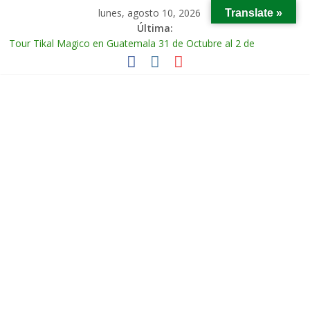
lunes, agosto 10, 2026
Translate »
Última:
Tour Tikal Magico en Guatemala 31 de Octubre al 2 de
Noviembre 2025
Tour Ruta Puuc 1 de Febrero del 2026
Excursión Volcán Chichonal en Chiapas 28 y 29 de Marzo 2026
Tour Calakmul Magico 28 de Febrero y 1 de Marzo 2026
Tour Arco del Tiempo en Chiapas 13 al 15 de Marzo 2026