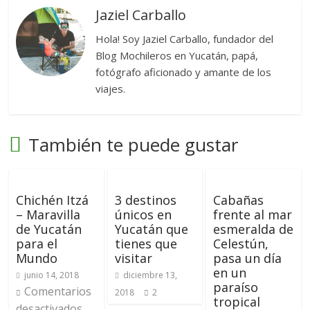
Jaziel Carballo
Hola! Soy Jaziel Carballo, fundador del
Blog Mochileros en Yucatán, papá,
fotógrafo aficionado y amante de los
viajes.
También te puede gustar
Chichén Itzá
3 destinos
Cabañas
– Maravilla
únicos en
frente al mar
de Yucatán
Yucatán que
esmeralda de
para el
tienes que
Celestún,
Mundo
visitar
pasa un día
en un
junio 14, 2018
diciembre 13,
paraíso
Comentarios
2018
2
tropical
desactivados