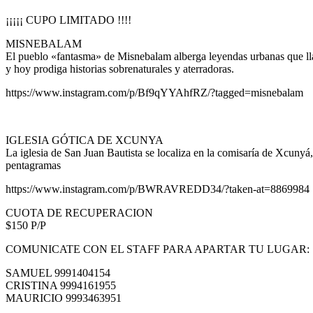
¡¡¡¡¡ CUPO LIMITADO !!!!
MISNEBALAM
El pueblo «fantasma» de Misnebalam alberga leyendas urbanas que lla
y hoy prodiga historias sobrenaturales y aterradoras.
https://www.instagram.com/p/Bf9qYYAhfRZ/?tagged=misnebalam
IGLESIA GÓTICA DE XCUNYA
La iglesia de San Juan Bautista se localiza en la comisaría de Xcun
pentagramas
https://www.instagram.com/p/BWRAVREDD34/?taken-at=8869984
CUOTA DE RECUPERACION
$150 P/P
COMUNICATE CON EL STAFF PARA APARTAR TU LUGAR:
SAMUEL 9991404154
CRISTINA 9994161955
MAURICIO 9993463951