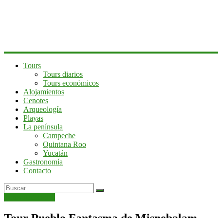
península
de
Yucatán
Tours
Tours diarios
Tours económicos
Alojamientos
Cenotes
Arqueología
Playas
La península
Campeche
Quintana Roo
Yucatán
Gastronomía
Contacto
Tours Anteriores
Tour Pueblo Fantasma de Misnebalam