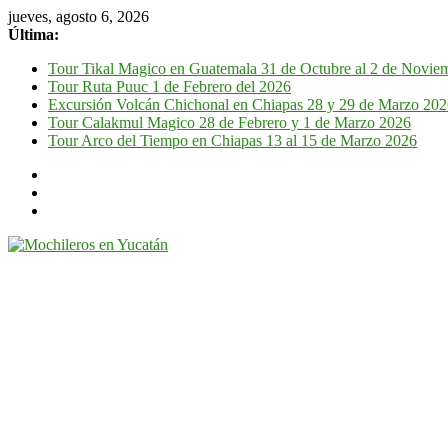
jueves, agosto 6, 2026
Última:
Tour Tikal Magico en Guatemala 31 de Octubre al 2 de Novie
Tour Ruta Puuc 1 de Febrero del 2026
Excursión Volcán Chichonal en Chiapas 28 y 29 de Marzo 20
Tour Calakmul Magico 28 de Febrero y 1 de Marzo 2026
Tour Arco del Tiempo en Chiapas 13 al 15 de Marzo 2026
Mochileros
en
Yucatán
Guía
de
viaje
por
la