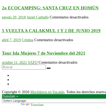
2o ECOCAMPING: SANTA CRUZ EN HOMÚN
en
agosto 29, 2018
Jaziel Carballo
Comentarios desactivados
2o
ECOCAMP
SANTA
5 VUELTA A CALAKMUL 1 Y 2 DE JUNIO 2019
CRUZ
EN
en
abril 7, 2019
Cristina
Comentarios desactivados
HOMÚN
5
VUELTA
A
Tour Isla Mujeres 7 de Noviembre del 2021
CALAKMUL
1
en
octubre 11, 2021
SATO
Comentarios desactivados
Y
Tour
2
Isla
DE
Mujeres
JUNIO
7
2019
de
Noviembre
Copyright © 2026
Mochileros en Yucatán
. Todos los derechos reserv
del
Translate »
2021
Powered by
Translate