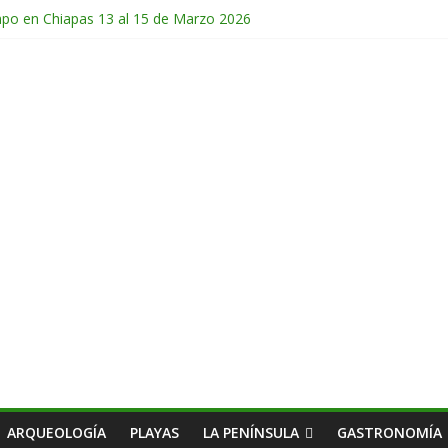
mpo en Chiapas 13 al 15 de Marzo 2026
 en Guatemala 31 de Octubre al 2 de Noviembre 2025
de Febrero del 2026
Chichonal en Chiapas 28 y 29 de Marzo 2026
ico 28 de Febrero y 1 de Marzo 2026
ARQUEOLOGÍA
PLAYAS
LA PENÍNSULA
GASTRONOMÍA