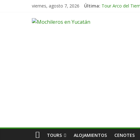
viernes, agosto 7, 2026
Última:
Tour Arco del Tie
Tour Tikal Magico
Tour Ruta Puuc 1 
Excursión Volcán 
Tour Calakmul Mag
TOURS
ALOJAMIENTOS
CENOTES