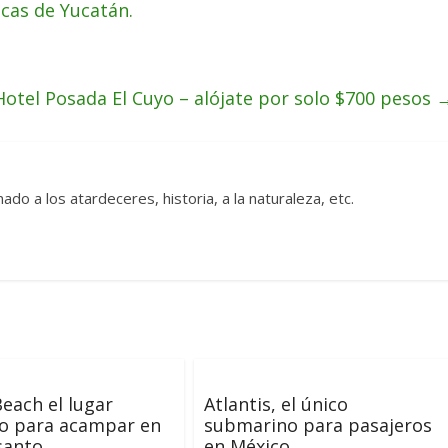
icas de Yucatán.
Hotel Posada El Cuyo – alójate por solo $700 pesos
ado a los atardeceres, historia, a la naturaleza, etc.
Beach el lugar
Atlantis, el único
to para acampar en
submarino para pasajeros
santo.
en México