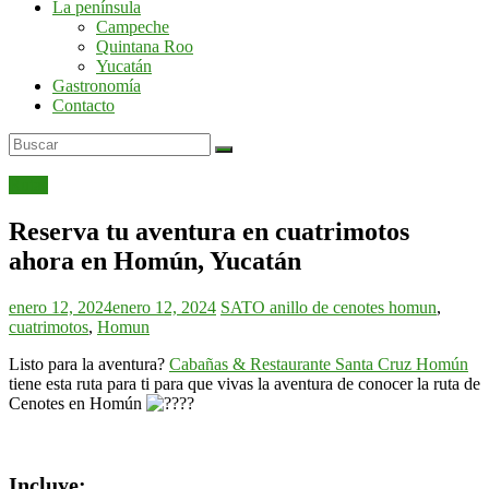
La península
por
Campeche
la
Quintana Roo
península
Yucatán
de
Gastronomía
Yucatán
Contacto
Rutas
Reserva tu aventura en cuatrimotos
ahora en Homún, Yucatán
enero 12, 2024
enero 12, 2024
SATO
anillo de cenotes homun
,
cuatrimotos
,
Homun
Listo para la aventura?
Cabañas & Restaurante Santa Cruz Homún
tiene esta ruta para ti para que vivas la aventura de conocer la ruta de
Cenotes en Homún
Incluye: