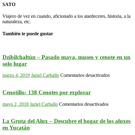
SATO
Viajero de vez en cuando, aficionado a los atardeceres, historia, a la
naturaleza, etc.
También te puede gustar
Dzibilchaltún – Pasado maya, museo y cenote en un
solo lugar
en
marzo 4, 2019
Jaziel Carballo
Comentarios desactivados
Dzibilchaltún
–
Pasado
Cenotillo: 138 Cenotes por explorar
maya,
museo
en
mayo 2, 2018
Jaziel Carballo
Comentarios desactivados
y
Cenotillo:
cenote
138
en
Cenotes
La Gruta del Alux – Descubre el hogar de los aluxes
un
por
en Yucatán
solo
explorar
lugar