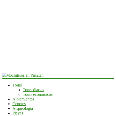
Mochileros
Tours
Tours diarios
en
Tours económicos
Yucatán
Alojamientos
Cenotes
Guía
Arqueología
de
Playas
viaje